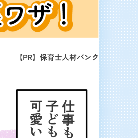
【PR】保育士人材バンク